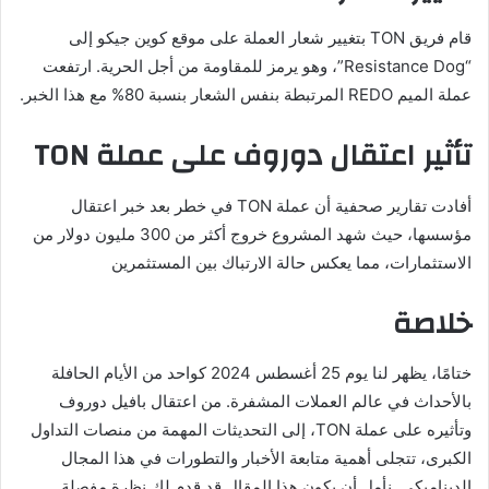
قام فريق TON بتغيير شعار العملة على موقع كوين جيكو إلى
“Resistance Dog”، وهو يرمز للمقاومة من أجل الحرية. ارتفعت
عملة الميم REDO المرتبطة بنفس الشعار بنسبة 80% مع هذا الخبر.
تأثير اعتقال دوروف على عملة TON
أفادت تقارير صحفية أن عملة TON في خطر بعد خبر اعتقال
مؤسسها، حيث شهد المشروع خروج أكثر من 300 مليون دولار من
الاستثمارات، مما يعكس حالة الارتباك بين المستثمرين
خلاصة
ختامًا، يظهر لنا يوم 25 أغسطس 2024 كواحد من الأيام الحافلة
بالأحداث في عالم العملات المشفرة. من اعتقال بافيل دوروف
وتأثيره على عملة TON، إلى التحديثات المهمة من منصات التداول
الكبرى، تتجلى أهمية متابعة الأخبار والتطورات في هذا المجال
الديناميكي. نأمل أن يكون هذا المقال قد قدم لك نظرة مفصلة