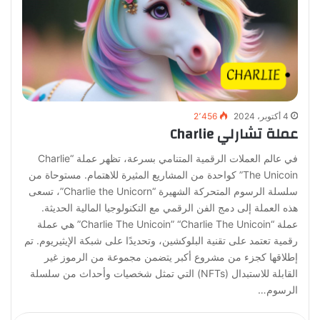
4 أكتوبر، 2024
2٬456
عملة تشارلي Charlie
في عالم العملات الرقمية المتنامي بسرعة، تظهر عملة “Charlie
The Unicoin” كواحدة من المشاريع المثيرة للاهتمام. مستوحاة من
سلسلة الرسوم المتحركة الشهيرة “Charlie the Unicorn”، تسعى
هذه العملة إلى دمج الفن الرقمي مع التكنولوجيا المالية الحديثة.
عملة “Charlie The Unicoin” “Charlie The Unicoin” هي عملة
رقمية تعتمد على تقنية البلوكشين، وتحديدًا على شبكة الإيثيريوم. تم
إطلاقها كجزء من مشروع أكبر يتضمن مجموعة من الرموز غير
القابلة للاستبدال (NFTs) التي تمثل شخصيات وأحداث من سلسلة
الرسوم…