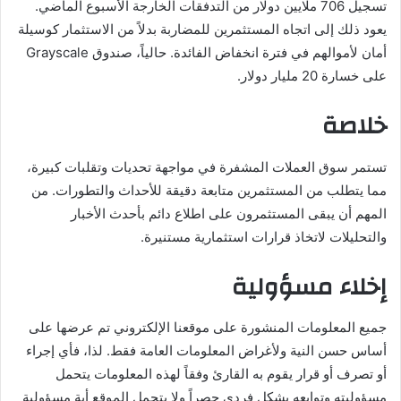
تسجيل 706 ملايين دولار من التدفقات الخارجة الأسبوع الماضي.
يعود ذلك إلى اتجاه المستثمرين للمضاربة بدلاً من الاستثمار كوسيلة
أمان لأموالهم في فترة انخفاض الفائدة. حالياً، صندوق Grayscale
على خسارة 20 مليار دولار.
خلاصة
تستمر سوق العملات المشفرة في مواجهة تحديات وتقلبات كبيرة،
مما يتطلب من المستثمرين متابعة دقيقة للأحداث والتطورات. من
المهم أن يبقى المستثمرون على اطلاع دائم بأحدث الأخبار
والتحليلات لاتخاذ قرارات استثمارية مستنيرة.
إخلاء مسؤولية
جميع المعلومات المنشورة على موقعنا الإلكتروني تم عرضها على
أساس حسن النية ولأغراض المعلومات العامة فقط. لذا، فأي إجراء
أو تصرف أو قرار يقوم به القارئ وفقاً لهذه المعلومات يتحمل
مسؤوليته وتوابعه بشكل فردي حصراً ولا يتحمل الموقع أية مسؤولية