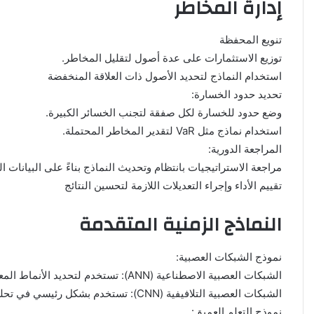
إدارة المخاطر
تنويع المحفظة
توزيع الاستثمارات على عدة أصول لتقليل المخاطر.
استخدام النماذج لتحديد الأصول ذات العلاقة المنخفضة
تحديد حدود الخسارة:
وضع حدود للخسارة لكل صفقة لتجنب الخسائر الكبيرة.
استخدام نماذج مثل VaR لتقدير المخاطر المحتملة.
المراجعة الدورية:
مراجعة الاستراتيجيات بانتظام وتحديث النماذج بناءً على البيانات ال
تقييم الأداء وإجراء التعديلات اللازمة لتحسين النتائج
النماذج الزمنية المتقدمة
نموذج الشبكات العصبية:
الشبكات العصبية الاصطناعية (ANN): تستخدم لتحديد الأنماط المعقدة في البيانات. يمكن تدريبها على بيانات السوق للتنبؤ بالأسعار المستقبلية.
الشبكات العصبية التلافيفية (CNN): تستخدم بشكل رئيسي في تحليل الصور، لكنها يمكن أن تكون مفيدة في تحليل الرسوم البيانية للأسعار.
نموذج التعلم العميق: