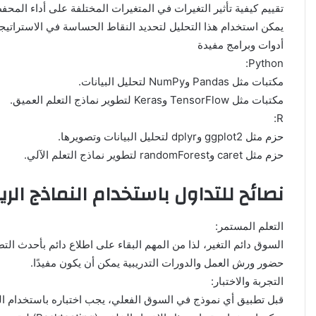
تقييم كيفية تأثير التغيرات في المتغيرات المختلفة على أداء المحف
يمكن استخدام هذا التحليل لتحديد النقاط الحساسة في الاستراتيجية 
أدوات وبرامج مفيدة
Python:
مكتبات مثل Pandas وNumPy لتحليل البيانات.
مكتبات مثل TensorFlow وKeras لتطوير نماذج التعلم العميق.
R:
حزم مثل ggplot2 وdplyr لتحليل البيانات وتصويرها.
حزم مثل caret وrandomForest لتطوير نماذج التعلم الآلي.
نصائح للتداول باستخدام النماذج الري
التعلم المستمر:
السوق دائم التغير، لذا من المهم البقاء على اطلاع دائم بأحدث الت
حضور ورش العمل والدورات التدريبية يمكن أن يكون مفيدًا.
التجربة والاختبار:
قبل تطبيق أي نموذج في السوق الفعلي، يجب اختباره باستخدام البيا