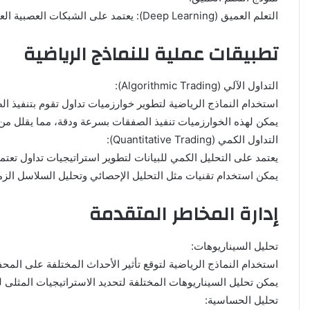
التعلم العميق (Deep Learning): يعتمد على الشبكات العصبية العميقة التي تحتوي على طبقات متعددة. يمكن استخدامها لتحليل كميات كبيرة من البيانات وتحديد الأنماط الدقيقة.
تطبيقات عملية للنماذج الرياضية
التداول الآلي (Algorithmic Trading):
استخدام النماذج الرياضية لتطوير خوارزميات تداول تقوم بتنفيذ الص
يمكن لهذه الخوارزميات تنفيذ الصفقات بسرعة ودقة، مما يقلل من ا
التداول الكمي (Quantitative Trading):
يعتمد على التحليل الكمي للبيانات لتطوير استراتيجيات تداول تعتمد
يمكن استخدام تقنيات مثل التحليل الإحصائي وتحليل السلاسل الزم
إدارة المخاطر المتقدمة
تحليل السيناريوهات:
استخدام النماذج الرياضية لتوقع تأثير الأحداث المختلفة على المحف
يمكن تحليل السيناريوهات المختلفة لتحديد الاستراتيجيات المثلى ل
تحليل الحساسية: