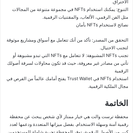
الاختراق.
التنوع: يمكنك استخدام NFTs في مجموعة متنوعة من المجالات
مثل الفن الرقمي، الألعاب، والمقتنيات الرقمية.
نصائح لاستخدام NFTs بأمان
التحقق من المصدر: تأكد من أنك تتعامل مع أسواق ومشاريع موثوقة
لتجنب الاحتيال.
تجنب NFTs المشبوهة: لا تتعامل مع NFTs التي تبدو مشبوهة أو
تأتي من مصادر غير معروفة، حيث قد تكون محاولات لسرقة أصولك
الرقمية
استخدام NFTs في Trust Wallet يفتح أمامك عالماً من الفرص في
مجال الملكية الرقمية.
الخاتمة
محفظة ترست والت هي خيار ممتاز لأي شخص يبحث عن محفظة
رقمية آمنة وسهلة الاستخدام. بفضل ميزاتها المتعددة ودعمها لعدد
كبير من الأصول الرقمية، توفر المحفظة تجربة شاملة للمستخدمين