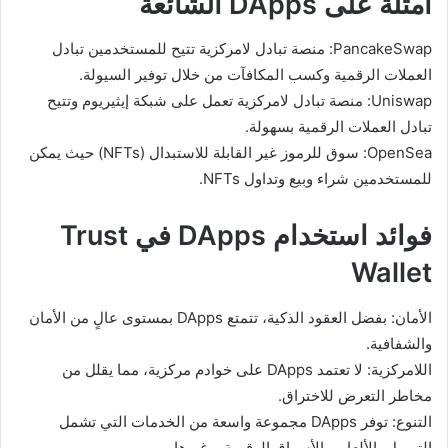
أمثلة على DApps الشائعة
PancakeSwap: منصة تبادل لامركزية تتيح للمستخدمين تبادل
العملات الرقمية وكسب المكافآت من خلال توفير السيولة.
Uniswap: منصة تبادل لامركزية تعمل على شبكة إيثيريوم وتتيح
تبادل العملات الرقمية بسهولة.
OpenSea: سوق للرموز غير القابلة للاستبدال (NFTs) حيث يمكن
للمستخدمين شراء وبيع وتداول NFTs.
فوائد استخدام DApps في Trust
Wallet
الأمان: بفضل العقود الذكية، تتمتع DApps بمستوى عالٍ من الأمان
والشفافية.
اللامركزية: لا تعتمد DApps على خوادم مركزية، مما يقلل من
مخاطر التعرض للاختراق.
التنوع: توفر DApps مجموعة واسعة من الخدمات التي تشمل
التمويل، الألعاب، الأسواق الرقمية، وغيرها.