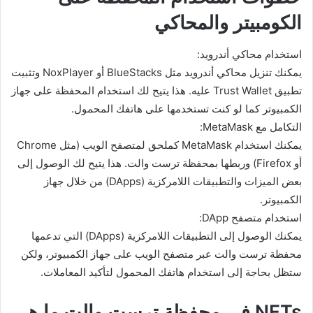
الكومبيتر والمحاكي
استخدام محاكي أندرويد:
يمكنك تنزيل محاكي أندرويد مثل BlueStacks أو NoxPlayer وتثبيت
تطبيق Trust Wallet عليه. هذا يتيح لك استخدام المحفظة على جهاز
الكمبيوتر كما لو كنت تستخدمها على هاتفك المحمول.
التكامل مع MetaMask:
يمكنك استخدام MetaMask كملحق لمتصفح الويب (مثل Chrome
أو Firefox) وربطها بمحفظة ترست والت. هذا يتيح لك الوصول إلى
بعض الميزات والتطبيقات اللامركزية (DApps) من خلال جهاز
الكمبيوتر.
استخدام متصفح DApp:
يمكنك الوصول إلى التطبيقات اللامركزية (DApps) التي تدعمها
محفظة ترست والت عبر متصفح الويب على جهاز الكمبيوتر، ولكن
ستظل بحاجة إلى استخدام هاتفك المحمول لتأكيد المعاملات.
NFTs في محفظة ترست والت ما هي