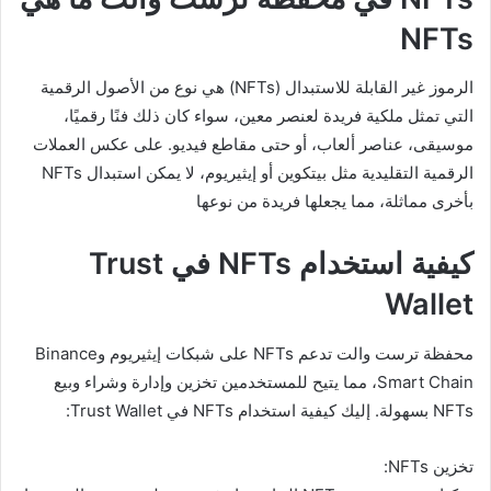
NFTs
الرموز غير القابلة للاستبدال (NFTs) هي نوع من الأصول الرقمية
التي تمثل ملكية فريدة لعنصر معين، سواء كان ذلك فنًا رقميًا،
موسيقى، عناصر ألعاب، أو حتى مقاطع فيديو. على عكس العملات
الرقمية التقليدية مثل بيتكوين أو إيثيريوم، لا يمكن استبدال NFTs
بأخرى مماثلة، مما يجعلها فريدة من نوعها
كيفية استخدام NFTs في Trust
Wallet
محفظة ترست والت تدعم NFTs على شبكات إيثيريوم وBinance
Smart Chain، مما يتيح للمستخدمين تخزين وإدارة وشراء وبيع
NFTs بسهولة. إليك كيفية استخدام NFTs في Trust Wallet:
تخزين NFTs: