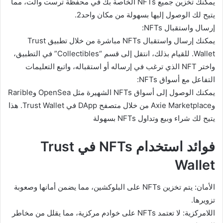
يمكنك تخزين جميع NFTs الخاصة بك في محفظة ترست والت، مما
يتيح لك الوصول إليها بسهولة من مكان واحد2.
إرسال واستقبال NFTs:
يمكنك إرسال واستقبال NFTs مباشرة من خلال تطبيق Trust
Wallet. للقيام بذلك، انتقل إلى قسم “Collectibles” في التطبيق،
واختر NFT الذي ترغب في إرساله أو استقباله، واتبع التعليمات
التفاعل مع أسواق NFTs:
يمكنك الوصول إلى أسواق NFTs الشهيرة مثل OpenSea وRarible
وAxie Marketplace من خلال متصفح DApp في Trust Wallet. هذا
يتيح لك شراء وبيع وتداول NFTs بسهولة
فوائد استخدام NFTs في Trust
Wallet
الأمان: يتم تخزين NFTs على البلوكشين، مما يضمن أمانها وصعوبة
تزويرها.
اللامركزية: لا تعتمد NFTs على خوادم مركزية، مما يقلل من مخاطر