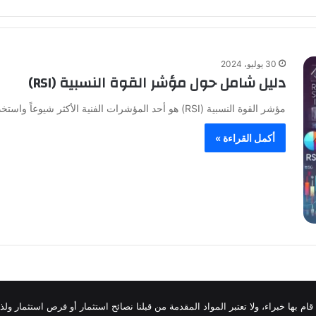
30 يوليو، 2024
دليل شامل حول مؤشر القوة النسبية (RSI)
مؤشر القوة النسبية (RSI) هو أحد المؤشرات الفنية الأكثر شيوعاً واستخداماً في عالم التداول. تم تطويره من قبل “جي. ويلز…
أكمل القراءة »
قام بها خبراء، ولا تعتبر المواد المقدمة من قبلنا نصائح استثمار أو فرص استثمار و