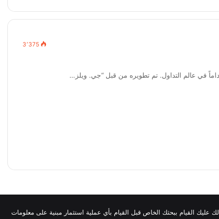
3٬375
لذلك عليك القيام ببحثك الخاص قبل القيام بأي عملية استثمار مبنية على معلومات