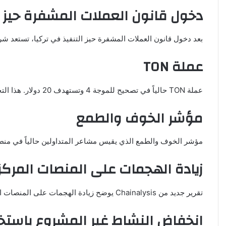
دخول قانون العملات المشفرة حيز ا
بعد دخول قانون العملات المشفرة حيز التنفيذ في تركيا، تستعد شركة “كوينباس” الأمريكي
عملة TON
عملة TON حالياً في تصحيح للموجة 4 وتستهدف 20 دولار. هذا التحليل يشير إلى فرص استثمارية محتملة في هذه العملة.
مؤشر الخوف والطمع
مؤشر الخوف والطمع الذي يقيس مشاعر المتداولين حالياً في منط
زيادة الهجمات على المنصات المركز
تقرير جديد من Chainalysis يوضح زيادة الهجمات على المنصات المركزية، حيث يستخدم المخترقون طرق جديدة لاختراق المنصات. ينصح بعدم حفظ الأموال على المنصات لتجنب المخاطر.
انخفاض النشاط غير المشروع باستخد