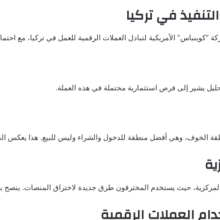
لتنفيذ في تركيا
ة لتبادل العملات الرقمية للعمل في تركيا، مع احتمال شراءها BtcTurk، أكبر بورصة للعملات المشف
قة الخوف، وهي أفضل منطقة للدخول والشراء وليس للبيع. هذا يعكس ال
ية
ام العملات الرقمية