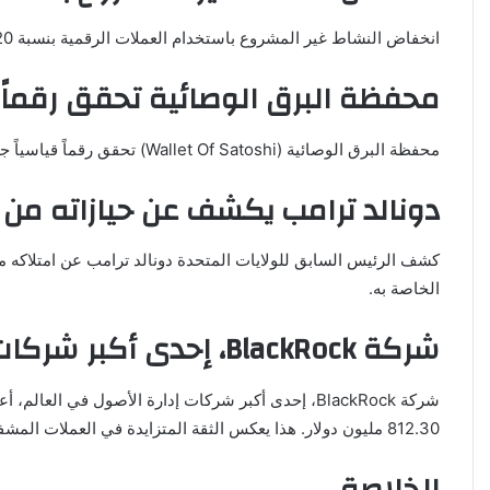
انخفاض النشاط غير المشروع باستخدام العملات الرقمية بنسبة 20% منذ بداية العام، مما يثبت أن النشاط المشروع ينمو بسرعة أكبر من النشاط غير المشروع.
محفظة البرق الوصائية تحقق رقماً 
محفظة البرق الوصائية (Wallet Of Satoshi) تحقق رقماً قياسياً جديداً في إنجاز معاملات شبكة البرق ضمنها والذي بلغ 18 مليون معاملة.
دونالد ترامب يكشف عن حيازاته من
الخاصة به.
شركة BlackRock، إحدى أكبر شركات إدارة الأصول في العالم، أعلنت عن زيادة حيازاتها من العملات المشفرة
812.30 مليون دولار. هذا يعكس الثقة المتزايدة في العملات المشفرة كأصول استثمارية رئيسية ويشير إلى تحول كبير في استراتيجيات الاستثمار التقليدية نحو الأصول الرقمية
الخلاصة