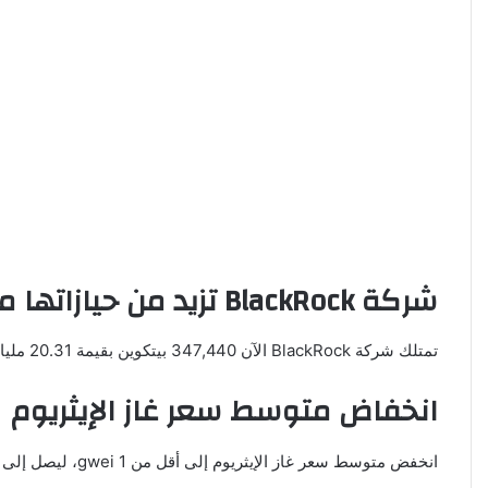
شركة BlackRock تزيد من حيازاتها من العملات المشفرة
تمتلك شركة BlackRock الآن 347,440 بيتكوين بقيمة 20.31 مليار دولار و312,122 إيثريوم بقيمة 812.30 مليون دولار. هذا يعكس الثقة المتزايدة في العملات المشفرة كأصول استثمارية رئيسية.
انخفاض متوسط سعر غاز الإيثريوم
انخفض متوسط سعر غاز الإيثريوم إلى أقل من 1 gwei، ليصل إلى حوالي 0.04 دولار. هذا الانخفاض يعزز من كفاءة استخدام شبكة الإيثريوم ويقلل من تكاليف المعاملات.