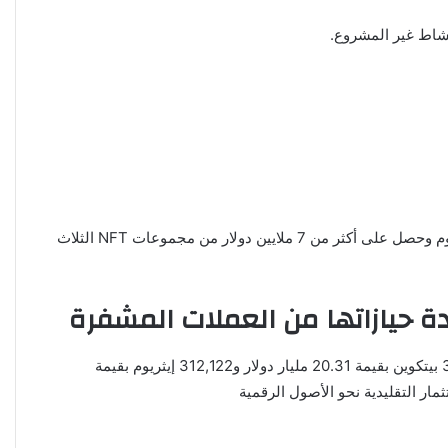
كشف الرئيس السابق للولايات المتحدة دونالد ترامب عن امتلاكه ما يصل إلى 5 ملايين دولار من أصول العملات المشفرة القائمة على الإيثريوم وحصل على أكثر من 7 ملايين دولار من مجموعات NFT الثلاث
شركة BlackRock، إحدى أكبر شركات إدارة الأصول في العالم، أعلنت عن زيادة حيازاتها من العملات المشفرة. تمتلك الشركة الآن 347,440 بيتكوين بقيمة 20.31 مليار دولار و312,122 إيثريوم بقيمة