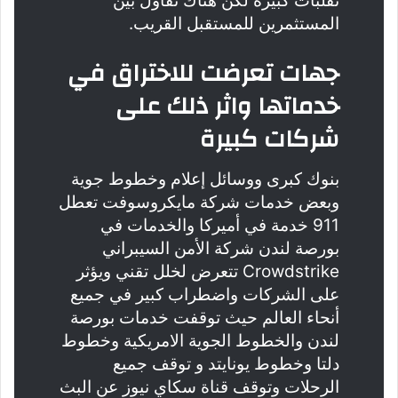
تقلبات كبيرة لكن هناك تفاؤل بين
المستثمرين للمستقبل القريب.
جهات تعرضت للاختراق في
خدماتها واثر ذلك على
شركات كبيرة
بنوك كبرى ووسائل إعلام وخطوط جوية
وبعض خدمات شركة مايكروسوفت تعطل
911 خدمة في أميركا والخدمات في
بورصة لندن شركة الأمن السيبراني
Crowdstrike تتعرض لخلل تقني ويؤثر
على الشركات واضطراب كبير في جميع
أنحاء العالم حيث ‏توقفت خدمات بورصة
لندن و‏الخطوط الجوية الامريكية وخطوط
دلتا وخطوط يونايتد و توقف جميع
الرحلات و‏توقف قناة سكاي نيوز عن البث