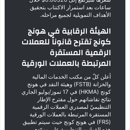
ساعات بعد استمرار الاكتتاب بتحقيق
الأهداف التمويلية لجميع مراحله.
الهيئة الرقابية في هونج
كونج تقترح قانوناً للعملات
الرقمية المستقرة
المرتبطة بالعملات الورقية
أعلن كلّ من مكتب الخدمات المالية
والخزانة (FSTB) وهيئة النقد في هونج
كونج (HKMA) في 17 تموز/يوليو الجاري
نتائج نقاشاتهم حول مقترح الإطار
التنظيميّ لمصدري العملات الرقمية
المستقرة المرتبطة بالعملات الورقية
(FRS) في هونج كونج حيث سيتم تطبيق
هذه القوانين التنظيمية على مزوّدي