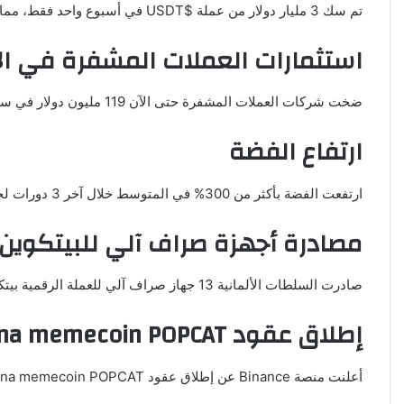
تم سك 3 مليار دولار من عملة $USDT في أسبوع واحد فقط، مما يعتبر وقودًا لانطلاقة السوق الصاعدة (البول ماركت).
استثمارات العملات المشفرة في الان
ضخت شركات العملات المشفرة حتى الآن 119 مليون دولار في سباق الانتخابات الأمريكية لعام 2024، مما يشير إلى تنافسها القوي مع القوى التقليدية.
ارتفاع الفضة
ارتفعت الفضة بأكثر من 300% في المتوسط خلال آخر 3 دورات لخفض أسعار الفائدة من قبل الفيدرالي الأميركي، ومن المتوقع أن تستمر هذه الزيادة.
مصادرة أجهزة صراف آلي للبيتكوين 
صادرت السلطات الألمانية 13 جهاز صراف آلي للعملة الرقمية بيتكوين ونحو 25 مليون يورو نقدًا في حملة صارمة على المشغلين الذين ينتهكون قوانين معرفة العميل/مكافحة غسل الأموال.
إطلاق عقود Solana memecoin POPCAT
أعلنت منصة Binance عن إطلاق عقود Solana memecoin POPCAT الدائمة برافعة مالية تصل إلى 75x.