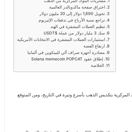
مشتريات البنوك المركزية من الذهب
اختراق صفحة ماكدونالدز العالمية
تحويل 1,690 دولار إلى 20 مليون دولار
تراجع نسبة الأرباح في تدفقات الإثيريوم
تنظيم العملات المشفرة في الهند
سك 3 مليار دولار من عملة $USDT
استثمارات العملات المشفرة في الانتخابات الأمريكية
ارتفاع الفضة
مصادرة أجهزة صراف آلي للبيتكوين في ألمانيا
إطلاق عقود Solana memecoin POPCAT
الخلاصة
لأول من العام أعلى مستوياتها منذ أكثر من 15 عامًا على الأقل. تقوم البنوك المركزية بتكديس الذهب بأسرع وتيرة في التاريخ، ومن المتوقع