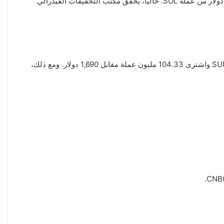
تمكن هاكر هندي من اختراق صفحة ماكدونالدز العالمية على إنستقرام، حيث روج لعملته الاحتيالية. بعد ذلك، باع كميته وحصل على 700 ألف دولار من عملة SOL. حاليًا، يحقق مكتب التحقيقات الفيدرالي
قام أحد المتداولين بتحويل 1,690 دولار من عملات $SUNDOG إلى 20 مليون دولار خلال 6 أيام. كان TT4S5 أحد أوائل مشترين عملة SUNDOG واشترى 104.33 مليون عملة مقابل 1,690 دولار. ومع ذلك،