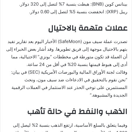
بينانس كوين (BNB): هبطت بنسبة 7% لتصل إلى 320 دولار.
ريبل (XRP): انخفضت بنسبة 5% لتصل إلى 0.60 دولار.
عملات متهمة بالاحتيال
تصدرت عملة سيف مون (SafeMoon) الأخبار اليوم بعد تقارير تفيد
بتهم بالاحتيال موجهة إلى فريق تطويرها. وقد أشار بعض الخبراء إلى
أن العملة قد تكون متورطة في مخططات “بونزي” الاحتيالية، مما
أدى إلى هبوط قيمتها بنسبة 20% في أقل من 24 ساعة.
وقالت لجنة الأوراق المالية والبورصات الأمريكية (SEC) في بيان:
“نحن نقوم بالتحقيق في الادعاءات ضد سيف مون، ونحث
المستثمرين على توخي الحذر عند الاستثمار في العملات الرقمية
الجديدة والمشبوهة.”
الذهب والنفط في حالة تأهب
وفيما يتعلق بالسلع الأساسية، ارتفع الذهب بنسبة 2% ليصل إلى