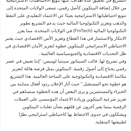
التشريع في تحقيق عدة أهداف، منها تنويع الاحتياطيات الاستراتيجية
من خلال إضافة البيتكوين كأصل رقمي، تسعى الولايات المتحدة إلى
تنويع احتياطياتها الاستراتيجية بعيدًا عن الاعتماد التقليدي على النفط
والذهب وتعزيز التكنولوجيا المالية حيث يدعم التشريع تطوير
التكنولوجيا المالية (FinTech) في الولايات المتحدة، مما يعزز
الابتكار والاستثمار في هذا القطاع وتعزيز الأمن الاقتصادي حيث يعتبر
الاحتياطي الاستراتيجي للبيتكوين خطوة لتعزيز الأمان الاقتصادي في
ظل التحديات الاقتصادية والجيوسياسية العالمية .
وفي تصريح لها، قالت السيناتور سينثيا لوميس: “إننا نعيش في عصر
رقمي يحتاج إلى أصول رقمية. البيتكوين يمثل فرصة هائلة لتعزيز
مكانتنا الاقتصادية والتكنولوجية على الساحة العالمية. هذا التشريع
هو خطوة نحو المستقبل.” حيث أثار الإعلان ردود أفعال متباينة بين
الخبراء والمستثمرين و يرى البعض أن هذه الخطوة ستساهم في
تعزيز شرعية البيتكوين وزيادة الاعتماد المؤسسي على العملات
الرقمية بينما يعبر آخرون عن قلقهم بشأن تقلبات البيتكوين
ويشككون في جدوى الاحتفاظ بها كاحتياطي استراتيجي نظرًا
لطبيعتها المتقلبة.