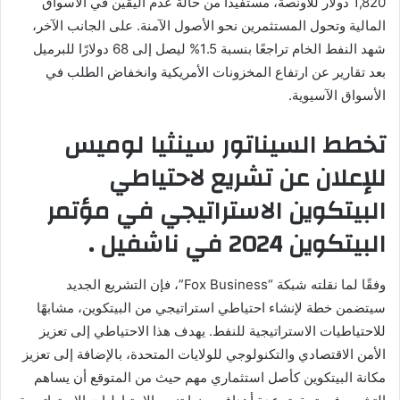
1,820 دولار للأونصة، مستفيدًا من حالة عدم اليقين في الأسواق
المالية وتحول المستثمرين نحو الأصول الآمنة. على الجانب الآخر،
شهد النفط الخام تراجعًا بنسبة 1.5% ليصل إلى 68 دولارًا للبرميل
بعد تقارير عن ارتفاع المخزونات الأمريكية وانخفاض الطلب في
الأسواق الآسيوية.
تخطط السيناتور سينثيا لوميس
للإعلان عن تشريع لاحتياطي
البيتكوين الاستراتيجي في مؤتمر
البيتكوين 2024 في ناشفيل .
وفقًا لما نقلته شبكة “Fox Business”، فإن التشريع الجديد
سيتضمن خطة لإنشاء احتياطي استراتيجي من البيتكوين، مشابهًا
للاحتياطيات الاستراتيجية للنفط. يهدف هذا الاحتياطي إلى تعزيز
الأمن الاقتصادي والتكنولوجي للولايات المتحدة، بالإضافة إلى تعزيز
مكانة البيتكوين كأصل استثماري مهم حيث من المتوقع أن يساهم