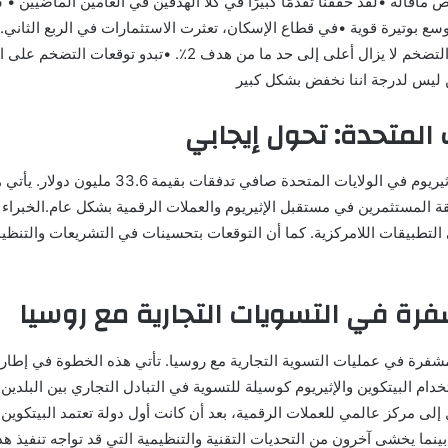
اقاله •لقد حققنا تقدمًا كبيرًا في كلا الهدفين في العامين الماضيين • 
وسع بوتيرة قوية •في قطاع الإسكان، تعثرت الاستثمارات في الربع الثاني.
الوباء •تظهر مجموعة واسعة من مؤشرات سوق العمل أنها قوية •ا
ن ليس لدرجة اننا نخفض بشكل كبير
 المتحدة: تحول إيجابي
في تطور إيجابي لسوق العملات الرقمية، سجلت صن
 المستثمرين في مستقبل الإثيريوم والعملات الرقمية بشكل عام.الخبراء ير
 في التطبيقات اللامركزية. كما أن التوقعات بتحسينات في التشريعات والت
فرة في التسويات التجارية مع روسيا
فرة في عمليات التسوية التجارية مع روسيا. تأتي هذه الخطوة في إطار س
دام البيتكوين والإثيريوم كوسيلة للتسوية في التبادل التجاري بين البلدي
لى مركز عالمي للعملات الرقمية، بعد أن كانت أول دولة تعتمد البيتكوين ك
ينما يخشى آخرون من التحديات التقنية والتنظيمية التي قد تواجه تنفيذ هذ