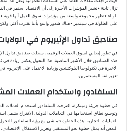
حيث تراجعت معدلات العائد على السندات الحكومية وكان هذا ملخص م
تزال ثابتة •تشير المؤشرات الأخيرة إلى أن الاقتصاد استمر في الت
على الطاولة في سبتمبر •هناك شعور واسع بأننا نقترب أكثر، ولك
صناديق تداول الإثيريوم في الولايات
هذه الصناديق خلال الأشهر الماضية. هذا التحول يعكس زيادة في ثقة
الأخيرة في تكنولوجيا البلوكتشين وزيادة الاعتماد على الإثيريوم
تعزيز ثقة المستثمرين.
السلفادور واستخدام العملات المش
في خطوة جريئة ومبتكرة، اقترحت السلفادور استخدام العملات المش
وتوسيع نطاق استخدامها في التعاملات الدولية. الاقتراح يشمل استخ
العمليات التجارية. هذه الخطوة تتماشى مع رؤية السلفادور للتحول إ
البعض أنه يمثل خطوة نحو المستقبل وتعزيز الاستقلال الاقتصادي، ب