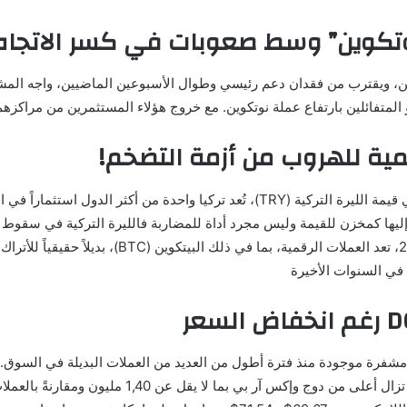
نوتكوين” وسط صعوبات في كسر الاتجاه
ضيين، ويقترب من فقدان دعم رئيسي وطوال الأسبوعين الماضيين، واجه ال
 المتفائلين بارتفاع عملة نوتكوين. مع خروج هؤلاء المستثمرين من مراكزه
قمية للهروب من أزمة التضخم!
ما بين رغبة تركيا في تنظيم السوق بشكل أفضل والتضخم الحاد في قيمة الليرة التركية (Y
 إليها كمخزن للقيمة وليس مجرد أداة للمضاربة فالليرة التركية في سقو
يرتفع فيه التضخم، حتى أنه سيصل إلى 85% بحلول نها
ة في السنوات الأخيرة
عامين و شهدت لايتكوين انخفاضًا في عدد المُمسكين بها،