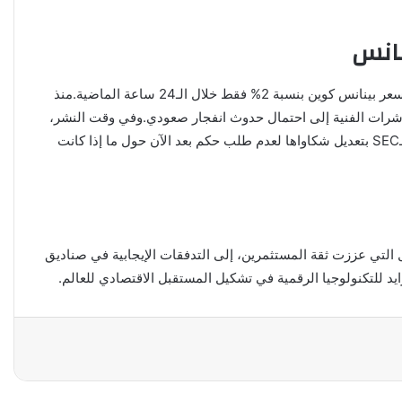
أسقطت هيئة الأوراق المالية والبورصات طلبها للحكم على “أصول العملات المشفرة الخاصة بالأطراف الثالثة” في بينانس، ومع ذلك، ارتفع سعر بينانس كوين بنسبة 2% فقط خلال الـ24 ساعة الماضية.منذ
59$ والدعم عند 555,90$.تشير القراءات الإيجابية من بعض المؤشرات الفنية إلى احتمال حدوث انفجار صعودي.وفي وقت النشر،
تم تداول BNB بسعر 584,27$. على الرغم من نموها بنسبة 2% في الـ24 ساعة الماضية، فإن أداء العملة ظل محدوداً على الرغم من قرار الـSEC بتعديل شكاواها لعدم طلب حكم بعد الآن حول ما إذا كانت
يريوم باول التي عززت ثقة المستثمرين، إلى التدفقات الإيجابية في صناديق
ايد للتكنولوجيا الرقمية في تشكيل المستقبل الاقتصادي للعالم.