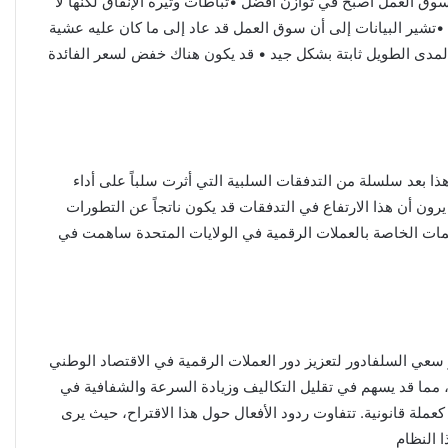
سوق العمل أصبح في توازن أفضل •تباطأت وتيرة الإنفاق لكنها لا
 •تشير البيانات إلى أن سوق العمل قد عاد إلى ما كان عليه عشية
لتضخم لا يزال أعلى إلى حد ما من هدف 2٪. •تبدو توقعات التضخم على المدى الطويل ثابتة بشكل جيد • قد يكون هناك خفض لسعر الفائدة
اديق تداول الإثيريوم في الولايات المتحدة صافي تدفقات بقيمة 33.6 مليون دولار. يأتي هذا بعد سلسلة من التدفقات السلبية التي أثرت سلباً على أداء
ون أن هذا الارتفاع في التدفقات قد يكون ناتجاً عن التطورات
نظيمات الخاصة بالعملات الرقمية في الولايات المتحدة ساهمت في
عي السلفادور لتعزيز دور العملات الرقمية في الاقتصاد الوطني
ن، مما قد يسهم في تقليل التكاليف وزيادة السرعة والشفافية في
عملة قانونية. تتفاوت ردود الأفعال حول هذا الاقتراح، حيث يرى
ا النظام