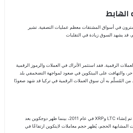
 الهابط
مشترون في أسواق المشتقات معظم عمليات التصفية. تشير
م، قد يشهد السوق زيادة في التقلبات
TR)، تُعد تركيا واحدة من أكثر الدول استثماراً في العملات الرقمية. فقد استثمر الأتراك في العملات والرموز الرقمية
ط حر، والتهافت على البيتكوين في صعود لمواجهة التضخمفي بلد
ية عام 2024، تعد العملات الرقمية، بما في ذلك البيتكوين (BTC)، بديلاً حقيقياً للأتراك. من المُسلَّم به أن سوق العملات الرقمية في تركيا قد شهد صعودًا
لايتكوين (LTC)، دوجكوين (DOGE)، وريبل (XRP) هي ثلاث عملات مشفرة موجودة منذ فترة أطول من العديد من العملات البديلة في السوق. تم إنشاء LTC وXRP في عام 2011، بينما ظهر دوجكوين بعد
 ولكنها لا تزال أعلى من دوج وإكس آر بي بما لا يقل عن 1,40 مليون ومقارنةً بالعملات المشابهة الحجم، يُظهر حجم معاملات لايتكوين ارتفاعًا في