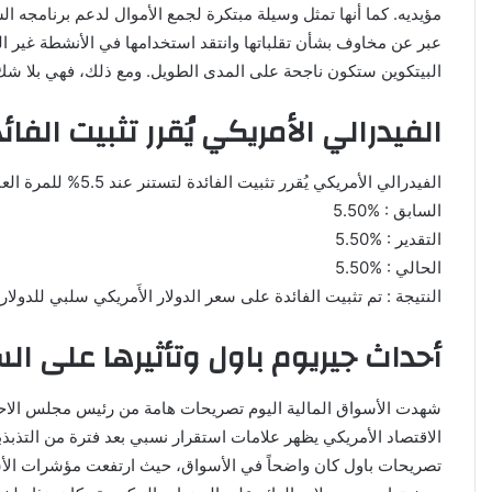
مؤيديه. كما أنها تمثل وسيلة مبتكرة لجمع الأموال لدعم برنامجه ا
عبر عن مخاوف بشأن تقلباتها وانتقد استخدامها في الأنشطة غير القا
البيتكوين ستكون ناجحة على المدى الطويل. ومع ذلك، فهي بلا ش
الفيدرالي الأمريكي يُقرر تثبيت الفائ
الفيدرالي الأمريكي يُقرر تثبيت الفائدة لتستنر عند 5.5% للمرة العاشرة على التوالي
السابق : %5.50
التقدير : %5.50
الحالي : %5.50
النتيجة : تم تثبيت الفائدة على سعر الدولار الأَمريكي سلبي للدولار
أحداث جيريوم باول وتأثيرها على ا
شهدت الأسواق المالية اليوم تصريحات هامة من رئيس مجلس الاحتيا
الاقتصاد الأمريكي يظهر علامات استقرار نسبي بعد فترة من التذبذبا
تصريحات باول كان واضحاً في الأسواق، حيث ارتفعت مؤشرات الأسه