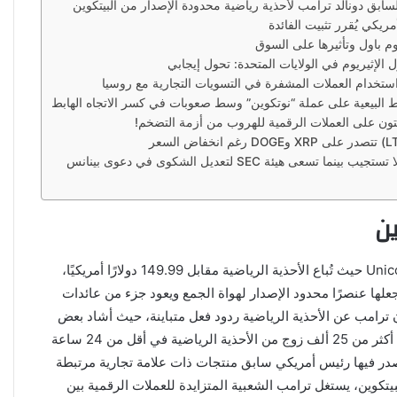
لسابق دونالد ترامب لأحذية رياضية محدودة الإصدار من البيتكوين
مريكي يُقرر تثبيت الفائدة
م باول وتأثيرها على السوق
 الإثيريوم في الولايات المتحدة: تحول إيجابي
استخدام العملات المشفرة في التسويات التجارية مع روسيا
ط البيعية على عملة “نوتكوين” وسط صعوبات في كسر الاتجاه الهابط
فتون على العملات الرقمية للهروب من أزمة التضخم!
ين
أعلن الرئيس الأمريكي السابق دونالد ترامب عن إطلاق أحذية رياضية محدودة الإصدار من البيتكوين، بالشراكة مع شركة التسويق الرقمي Unicoin حيث تُباع الأحذية الرياضية مقابل 149.99 دولارًا أمريكيًا،
م إصدار 45 ألف زوج فقط من الأحذية الرياضية، مما يجعلها عنصرًا محدود الإصدار لهواة الجمع ويعود جزء من عائدات
 ترامب عن الأحذية الرياضية ردود فعل متباينة، حيث أشاد بعض
مؤيديه بهذه الخطوة واعتبرها عملية تسويقية ذكية، بينما انتقدها الآخرون باعتبارها وسيلة أخرى لتجنيب الأرباح ووفقًا لشركة Unicoin، تم بيع أكثر من 25 ألف زوج من الأحذية الرياضية في أقل من 24 ساعة
يصدر فيها رئيس أمريكي سابق منتجات ذات علامة تجارية مرتبطة
بيتكوين، يستغل ترامب الشعبية المتزايدة للعملات الرقمية بين