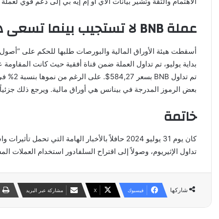
الاهتمام والثقة وتشير بيانات الآي أو إم إيه بي إلى دعم قوي لعملة اللايتكوين بين 69,67$ و71,54$، مما يدل ع
عملة BNB لا تستجيب بينما تسعى هيئة SEC لتعديل الشكوى في دعوى بينانس
بعض الرموز المدرجة في بينانس هي أوراق مالية. ويرجع ذلك جزئياً إ
خاتمة
كان يوم 31 يوليو 2024 حافلاً بالأخبار الهامة 
تداول الإثيريوم، وصولاً إلى اقتراح السلفادور استخدام العملات ال
شاركها
فيسبوك
‫X
مشاركة عبر البريد