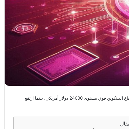
شهدت سوق العملات المشفرة تقلبات كبيرة خلال الـ 24 ساعة الماضية، حيث ارتفعت وارتفعت معظم العملات الرقمية الرئيسية. استمر ارتفاع البيتكوين فوق مستوى 24000 دولار أمريكي، بينما ارتفع
قال