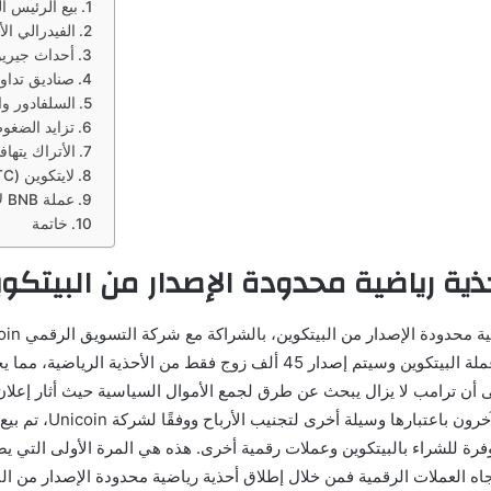
بيع الرئيس ا
الفيدرالي الأ
أحداث جيريو
صناديق تداول
السلفادور و
تزايد الضغو
الأتراك يتها
لايتكوين (LTC) تتصدر على XRP وDOGE رغم انخفاض السعر
عملة BNB لا تستجيب بينما تسعى هيئة SEC لتعديل الشكوى في دعوى بينانس
خاتمة
ذية رياضية محدودة الإصدار من البيتكو
وهي مصنوعة من جلد أصلي وتتميز بإطار ذهبي اللون على شكل عملة البيتكوين وسيت
ى أن ترامب لا يزال يبحث عن طرق لجمع الأموال السياسية حيث أثار إعلان
توفرة للشراء بالبيتكوين وعملات رقمية أخرى. هذه هي المرة الأولى التي 
 تجاه العملات الرقمية فمن خلال إطلاق أحذية رياضية محدودة الإصدار من ال