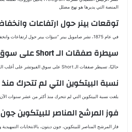
المنصة التي يديرها هو نهج مضلل
توقعات بينر حول ارتفاعات وانخفا
في عام 1875، نشر صامويل بينر “تنبؤات بينر حول ارتفاعات وانخفاضات الأسواق”، والتي أظهرت دقة مذهلة على مدار 150 عامًا. يتوقع البعض أن تكون بداية عام 2026 قمة جديدة للبيتكوين
سيطرة صفقات الـ Short على سوق الفيوتشر
حاليًا، تسيطر صفقات الـ Short على سوق الفيوتشر على أغلب المنصات، مما يعكس توقعات المستثمرين بانخفاض الأسعار في المستقبل القريب
نسبة البيتكوين التي لم تتحرك منذ
بلغت نسبة البيتكوين التي لم تتحرك منذ أكثر من عشر سنوات الآن 16.84%، مما يعكس ثقة بعض المستثمرين في الاحتفاظ بالعملة على المدى الطوي
فوز المرشح المناصر للبيتكوين جون 
فاز المرشح المناصر للبيتكوين، جون ديتون، بالانتخابات التمهيدية و