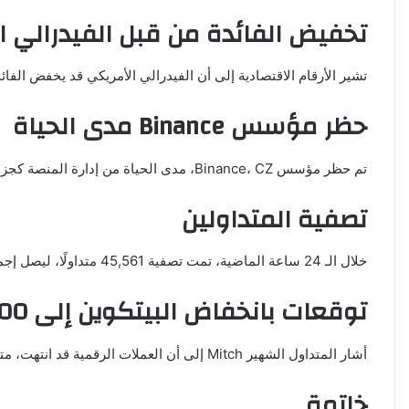
تخفيض الفائدة من قبل الفيدرالي ا
تشير الأرقام الاقتصادية إلى أن الفيدرالي الأمريكي قد يخفض الفائدة بنسبة 1% في الاجتماعات الثلاثة المتبقية حتى نهاية العام، مما قد يؤثر على 
حظر مؤسس Binance مدى الحياة
تم حظر مؤسس Binance، CZ، مدى الحياة من إدارة المنصة كجزء من صفقة الإقرار بالذنب مع الولايات المتحدة، وفقًا لما ذكره الرئيس التنفيذي الحالي ريتشارد تينغ
تصفية المتداولين
خلال الـ 24 ساعة الماضية، تمت تصفية 45,561 متداولًا، ليصل إجمالي التصفية إلى 150 مليون دولار. حدث أكبر أمر تصفية فردي على منصة HTX على زوج BTC-USD بقيمة 13.50 مليون دولار
توقعات بانخفاض البيتكوين إلى 30,000 دولار
أشار المتداول الشهير Mitch إلى أن العملات الرقمية قد انتهت، متوقعًا أن ينخفض سعر البيتكوين إلى 30,000 دولار قريبًا
خاتمة