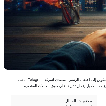
شهدت العملات المشفرة يوم 6 سبتمبر 2024 العديد من الأحداث والتطورات المثيرة التي أثرت على السوق بشكل كبير. من تراجع أسعار البيتكوين إلى اعتقال الرئيس التنفيذي لشركة Telegram، بافيل
 هذه الأخبار ونحلل تأثيرها على سوق العملات المشفرة.
محتويات المقال