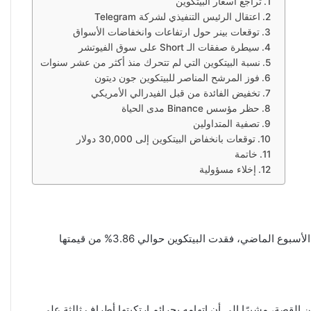
تراجع أسعار البيتكوين
اعتقال الرئيس التنفيذي لشركة Telegram
توقعات بينر حول ارتفاعات وانخفاضات الأسواق
سيطرة صفقات الـ Short على سوق الفيوتشر
نسبة البيتكوين التي لم تتحرك منذ أكثر من عشر سنوات
فوز المرشح المناصر للبيتكوين جون ديتون
تخفيض الفائدة من قبل الفيدرالي الأمريكي
حظر مؤسس Binance مدى الحياة
تصفية المتداولين
توقعات بانخفاض البيتكوين إلى 30,000 دولار
خاتمة
إخلاء مسؤولية
صمته بعد اعتقاله مؤخرًا. في منشور حديث على Telegram، شارك دوروف جانبه من القصة، مشيرًا إلى أن اتهامه بجرائم ارتكبتها أطراف ثالثة على