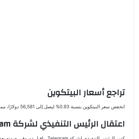
تراجع أسعار البيتكوين
انخفض سعر البيتكوين بنسبة 0.93% ليصل إلى 56,581 دولارًا، مما أدى إلى تراجع القيمة السوقية للعملة إلى 1.12 تريليون دولار. وعلى مدار الأسبوع الماضي، فقدت البيتكوين حوالي 3.86% من قيمتها
اعتقال الرئيس التنفيذي لشركة Telegram