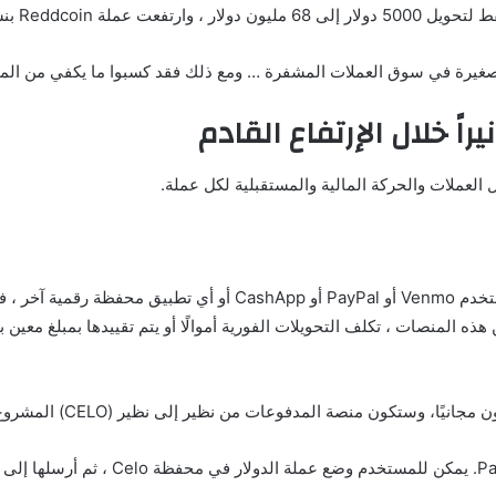
صغيرة في سوق العملات المشفرة … ومع ذلك فقد كسبوا ما يكفي من الما
ً خلال الإرتفاع القادم
 العملات والحركة المالية والمستقبلية لكل عملة.
إذا كنت ترغب في إرسال أموال إلى صديق ، فمن المحتمل أنك تستخدم o
 هذه المنصات ، تكلف التحويلات الفورية أموالًا أو يتم تقييدها بمبلغ مع
“Celo Wallet” أول تطبيق للمشروع ، فهي