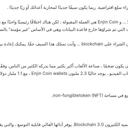
أنت لا تملكهم حقا. ولكن عندما تشتري من خلال Enjin Coin ، يكون الشراء على lockchain
حصلة النهائية هنا هي أن ما تقوم به Enjin Coin يمكن أن يكون ضخمًا ، صناعة الألعاب أكبر بكثير مما يدر