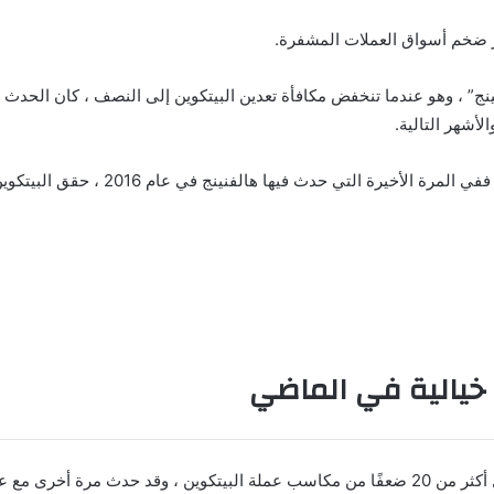
فز ضخم أسواق العملات المشفرة.
أيضًا “الهالفينج” ، وهو عندما تنخفض مكافأة تعدين البيتكوين إلى النصف ، كان 
لأشهر التالية.
يالية في الماضي