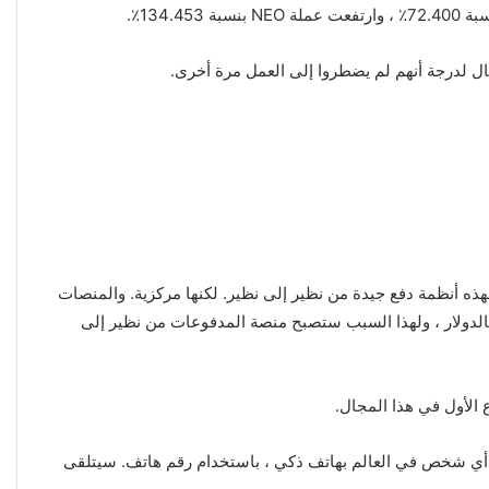
ل لدرجة أنهم لم يضطروا إلى العمل مرة أخرى.
Venm أو PayPal أو CashApp أو أي تطبيق محفظة رقمية آخر ، فهذه أنظمة دفع جيدة من نظير إلى نظير. لكنها مركزية. والمنصات
ين بالدولار ، ولهذا السبب ستصبح منصة المدفوعات من نظير إلى
 تعمل وتشبه PayPal app. يمكن للمستخدم وضع عملة الدولار في محفظة Celo ، ثم أرسلها إلى أي شخص في العالم بهاتف ذكي ، باستخدام رقم هاتف. سيتلقى