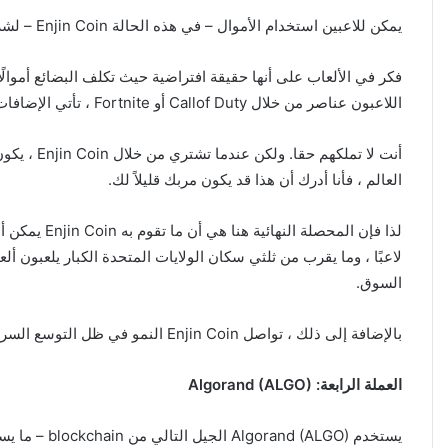
يمكن للاعبين استخدام الأموال – في هذه الحالة Enjin Coin – لشراء سلع افتراضية. ربما يكون سيفًا جديدًا لمحاربة أعدائك أو زيًا جديدًا .
اللاعبون عناصر من خلال Callof Duty أو Fortnite ، تأتي الإضافات التي تم شراؤها خارج قاعدة البيانات وهي في الأساس “غير مؤمنة” بالنسبة لك.
العالم ، فأنا أدرك أن هذا قد يكون مربك قليلاً لك.
لذا فإن الم
السوق.
بالإضافة إلى ذلك ، تواصل Enjin Coin النمو في ظل التوسع السريع في مساحة non-fungibletoken (NFT).
العملة الرابعة: Algorand (ALGO)
يستخدم Algorand (ALGO) الجيل التالي من blockchain – ما يسميه الكثيرون Blockchain 3.0. يوفر أدائها العالي قابلية التوسع ، والتي يقول الكثيرون إنها تجعلها أفضل من البيتكوين.