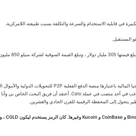
Celo ستكون قادرة على صياغة مكانة خاصة بها في عالم التكنولوجي