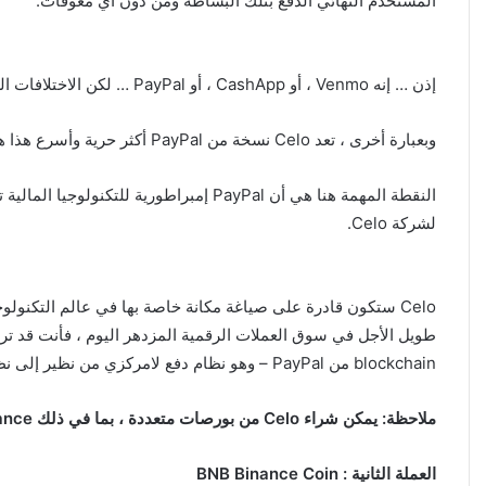
المستخدم النهائي الدفع بتلك البساطة ومن دون اي معوقات.
إذن … إنه Venmo ، أو CashApp ، أو PayPal … لكن الاختلافات الكبيرة في قابلية الاستخدام والسرعة والتكلفة بسبب طبيعته اللامركزية.
وبعبارة أخرى ، تعد Celo نسخة من PayPal أكثر حرية وأسرع هذا هو المستقبل.
لشركة Celo.
blockchain من PayPal – وهو نظام دفع لامركزي من نظير إلى نظير يتحول إلى المحفظة الرقمية للقرن الحادي والعشرين.
ملاحظة: يمكن شراء Celo من بورصات متعددة ، بما في ذلك Binance و CoinBase و Kucoin وغيرها. كان الرمز يستخدم ليكون CGLD ، وقد تجده لا يزال يتداول تحت هذا الرمز CELO على بعض المنصات.
العملة الثانية : BNB Binance Coin