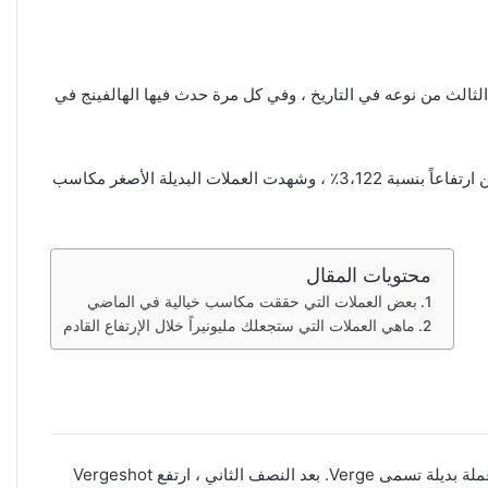
الحدث الثالث من نوعه في التاريخ ، وفي كل مرة حدث فيها الهالفينج في
لكن الأهم من ذلك ، أن عملات بديلة محددة تمتعت بمكاسب أكبر ، ففي المرة الأخيرة التي حدث فيها هالفنينج في عام 2016 ، حقق البيتكوين ارتفاعاً بنسبة 3،122٪ ، وشهدت العملات البديلة الأصغر مكاسب
محتويات المقال
بعض العملات التي حققت مكاسب خيالية في الماضي
ماهي العملات التي ستجعلك مليونيراً خلال الإرتفاع القادم
ارتفع Spectrecoin بنسبة 64600٪ في 10 أشهر فقط ، وهذا يمثل أكثر من 20 ضعفًا من مكاسب عملة البيتكوين ، وقد حدث مرة أخرى مع عملة بديلة تسمى Verge. بعد النصف الثاني ، ارتفع Vergeshot