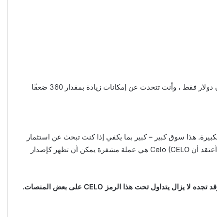
النقطة المهمة هنا هي أن PayPal إمبراطورية للتكنولوجيا المالية تبلغ قيمتها 305 مليار دولار ، وتبلغ القيمة السوقية لشركة سيلو 850 مليون دولار فقط ، وأنت تتحدث عن إمكانات زيادة بمقدار 360 ضعفًا
ا المالية باعتبارها منصة الدفع الفعلية P2P للتحويلات الدولية والأموال الكبيرة. هذا سوق كبير – كبير بما يكفي إذا كنت تبحث عن استثمار
طويل الأجل في سوق العملات الرقمية المزدهر اليوم ، فأنت قد ترغب في أخذ منصب في عملة Celo. أعتقد أن فريق البحث الخاص بي وأنا أعتقد أن Celo (CELO هي عملة مشفرة يمكن أن تظهر كإصدار