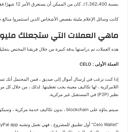
بنسبة 1،362،400٪. كان من الممكن أن يستغرق الأمر 12 شهرًا فقط لتحويل 5000 دولار إلى 68 مليون دولار ، وارتفعت عملة Reddcoin بنسبة 72.400٪ ، وارتفعت عملة NEO بنسبة 134.453٪.
كانت وسائل الإعلام مليئة بقصص الأشخاص الذين استثمروا مبالغ 
ماهي العملات التي ستجعلك مليونيرا
هذه العملات تم دراستها بدقة كبيرة من خلال فريقنا المختص بتحليل
العملة الأولى : CELO
اللامركزية ، لها تكاليف معينة يجب تغطيتها. لذلك ، من خلال كل من
نظير (P2P) في المستقبل غير مركزية.
سيتم بناؤه على blockchain ، بدون تكاليف خدمة مركزية ، وسيكون مجانيًا، وستكون منصة المدفوعات من نظير إلى نظير (CELO) المشروع الأول في هذا المجال.