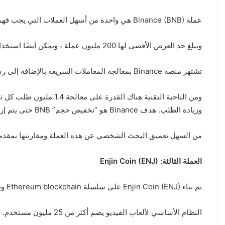
عملة Binance (BNB) هي واحدة من أسهل العملات التي يجب فهمها. يتم استخدامها لدفع رسوم التداول ، ورسوم إدراج العملات ، وعمليات التبادل ، وما إلى ذلك.
ويبلغ حد العرض الأقصى لها 200 مليون عملة ، ويمكن أيضًا استخدام العملة لاستثمار “ICOs” المحددة المدرجة في البورصة.
تشتهر منصة Binance بمعالجة المعاملات السريعة بالإضافة إلى رسوم التداول المنخفضة (0.1٪). وباستخدام BinanceCoin ، تحصل تلقائيًا على خصم 50٪ على جميع رسوم التداول .
ومن الناحية التقنية هن
وزيادة الطلب. هدف Binance هو “تخفيض حجم” BNB حتى يتم إزالة 50٪ من إجمالي العرض من التداول. هذا يعني أنه في النهاية ، لن يتوفر سوى 100 مليون عملة Binance.
من السهل تعميق البحث الشخصي عن هذه العملة ومقارنتها بمقدمي
العملة الثالثة: Enjin Coin (ENJ)
تم بناء Enjin Coin (ENJ) على سلسلة Ethereum blockchain وتم تصميمها لمجتمع ألعاب الفيديو. يمكن للاعبين استخدام العملة المشفرة لإجراء عمليات شراء داخل اللعبة.
النظام الأساسي لألعاب الفيديو يضم أكثر من 25 مليون مستخدم.