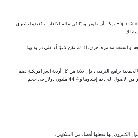
فكر في الألعاب على أنها حقيقة افتراضية حيث تكلف البضائع أموالًا … و Enjin Coin هي العملة المقبولة ، لكن هناك اختلافًا رئيسيًا واحدًا مع Enjin Coin يمكن أن يكون ثوريًا في عالم الألعاب ، فعندما يشتري
b … وأنت تمتلك هذا السيف حقًا. يمكنك إعادة بيعه أو استخدامه مرة أخرى. إذا لم تكن لاعبًا أو على دراية بهذا
كه الكثير من الناس. وفقًا لجمعية برامج الترفيه ، فإن ثلاثة من كل أربعة أسر أمريكية تضم
لاعبًا ، وما يقرب من ثلثي سكان الولايات المتحدة الكبار يلعبون ألعاب الفيديو ، يوجد حاليًا 2.3 مليون Enjin Coin wallets ، مع 1.1 مليار دولار من الأصول التي تم إنشاؤها و 44.4 مليون دولار في حجم