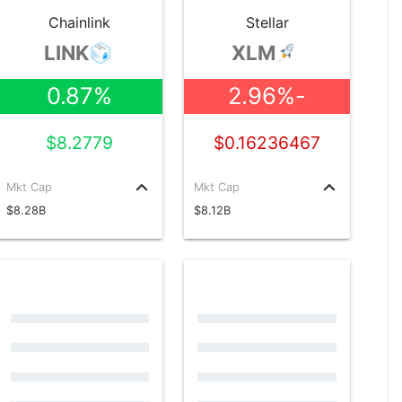
Chainlink
Stellar
LINK
XLM
0.87%
-2.96%
$8.2779
$0.16236467
keyboard_arrow_up
keyboard_arrow_up
Mkt Cap
Mkt Cap
$8.28B
$8.12B