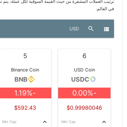
ترتيب العملات المشفرة من حيث القيمة السوقية لكل عملة، يتم ت
في العالم.
search
view_list
USD
5
6
Binance Coin
USD Coin
BNB
USDC
-1.19%
-0.00%
$592.43
$0.99980046
keyboard_arrow_up
keyboard_arrow_up
Mkt Cap
Mkt Cap