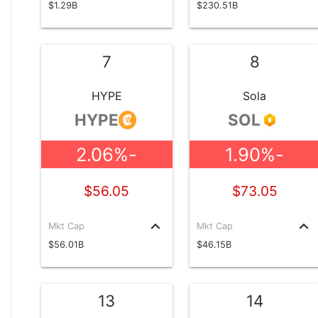
$1.29B
$230.51B
7
8
HYPE
Sola
HYPE
SOL
-2.06%
-1.90%
$56.05
$73.05
keyboard_arrow_up
keyboard_arrow_up
Mkt Cap
Mkt Cap
$56.01B
$46.15B
13
14