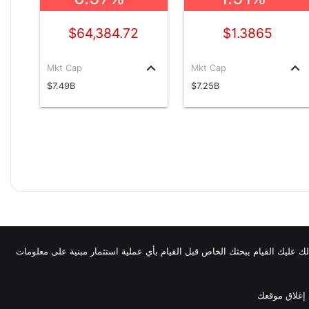
$64,384.72
$1.3865
keyboard_arrow_up
keyboard_arrow_up
Mkt Cap
Mkt Cap
$7.49B
$7.25B
لذلك عليك القيام ببحثك الخاص قبل القيام بأي عملية استثمار مبنية على معلومات
 إغلاق موقعك