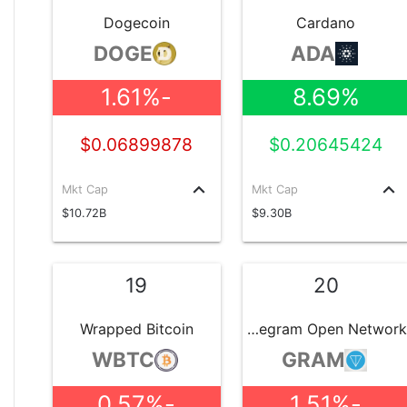
Dogecoin
Cardano
DOGE
ADA
-1.61%
8.69%
$0.06899878
$0.20645424
keyboard_arrow_up
keyboard_arrow_up
Mkt Cap
Mkt Cap
$10.72B
$9.30B
19
20
Wrapped Bitcoin
Telegram Open Network
WBTC
GRAM
-0.57%
-1.51%