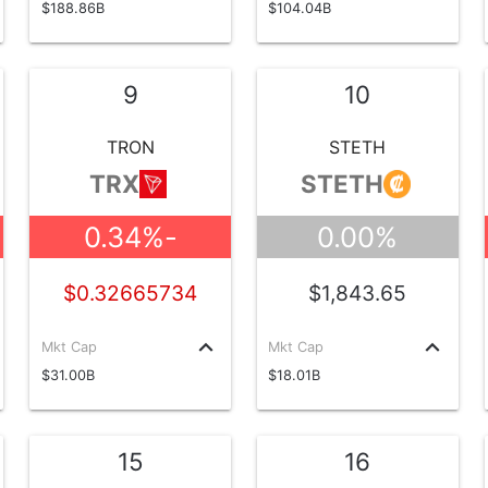
$188.86B
$104.04B
9
10
TRON
STETH
TRX
STETH
-0.34%
0.00%
$0.32665734
$1,843.65
keyboard_arrow_up
keyboard_arrow_up
Mkt Cap
Mkt Cap
$31.00B
$18.01B
15
16