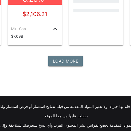
$2,106.21
keyboard_arrow_up
Mkt Cap
$7.09B
LOAD MORE
قام بها خبراء، ولا تعتبر المواد المقدمة من قبلنا نصائح استثمار أو فرص استثمار و
حصلت عليها من هذا الموقع.
واد المقدمة تخضع لقوانين نشر المحتوى الفريد وأي نسخ سيعرضك للملاحقة وإلى