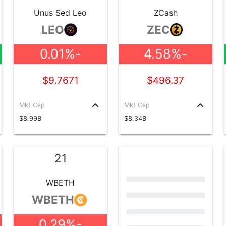
Unus Sed Leo
ZCash
LEO
ZEC
-0.01%
-4.58%
$9.7671
$496.37
keyboard_arrow_up
keyboard_arrow_up
Mkt Cap
Mkt Cap
$8.99B
$8.34B
21
WBETH
WBETH
-0.29%