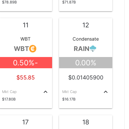
$78.89B
$71.87B
11
12
WBT
Condensate
WBT
RAIN
-0.50%
0.00%
$55.85
$0.01405900
keyboard_arrow_up
keyboard_arrow_up
Mkt Cap
Mkt Cap
$17.80B
$16.17B
17
18