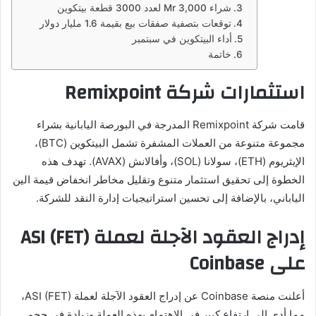
شراء Mr 3,000 لعدد 3000 قطعة بيتكوين
توقعات بتصفية صفقات بيع بقيمة 1.6 مليار دولار
أداء البيتكوين في سبتمبر
خاتمة
استثمارات شركة Remixpoint
قامت شركة Remixpoint المدرجة في البورصة اليابانية بشراء
مجموعة متنوعة من العملات المشفرة تشمل البيتكوين (BTC)،
الإيثريوم (ETH)، سولانا (SOL)، وأفالانش (AVAX). تهدف هذه
الخطوة إلى تحقيق استثمار متنوع وتقليل مخاطر انخفاض قيمة الين
الياباني، بالإضافة إلى تحسين استراتيجيات إدارة النقد للشركة.
إدراج العقود الآجلة لعملة ASI (FET)
على Coinbase
أعلنت منصة Coinbase عن إدراج العقود الآجلة لعملة ASI (FET)،
مما أدى إلى ارتفاع كبير في الاهتمام بهذه العملة وزيادة في حجم