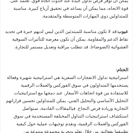
يمكن أن توفر فرص تداول جيدة عند حدوث اتجاه قوي. تعتمد على
قوة الاتجاه، مما يمكن أن يساعد في تحقيق أرباح كبيرة. مناسبة
للمتداولين ذوي المهارات المتوسطة والمتقدمة.
عيوب:
قد لا تكون مناسبة للمبتدئين الذين ليس لديهم خبرة في تحديد
نقاط الدعم والمقاومة. يمكن أن تكون معرضة للتأثيرات السوقية
العشوائية (الضوضاء). قد تتطلب مراقبة وتعديل مستمر للتجارة.
الختام:
استراتيجية تداول الانفجارات السعرية هي استراتيجية شهيرة وفعالة
يستخدمها المتداولون في سوق الفوركس والعملات الرقمية
للاستفادة من قوة اتجاهات الأسعار. عند دمجها مع استراتيجيات
التحليل الأساسي والتحليل الفني، يمكن للمتداولين تحسين قراراتهم
التجارية وزيادة فرص النجاح. فيالمقالات القادمة، سنواصل
استكشاف استراتيجيات التداول المختلفة المستخدمة في سوق
الفوركس والعملات الرقمية، ونقدم توجيهات عملية حول كيفية
تطبيقها بفعالية. من خلال تعلم وتجربة مجموعة متنوعة من