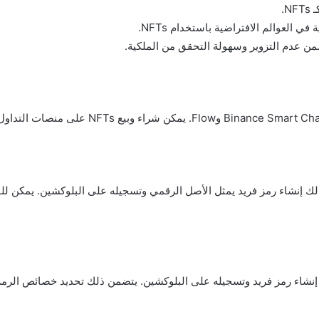
N.
 العوالم الافتراضية باستخدام NFTs.
خلال عملية تسمى “السك” (minting)، حيث يتم إنشاء رمز فريد وتسجيله على البلوكشين. يتضمن ذل