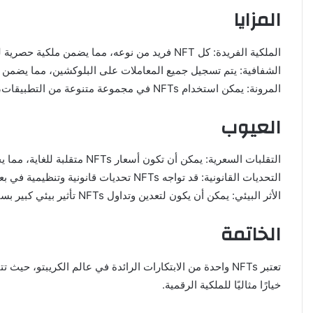
المزايا
الملكية الفريدة: كل NFT فريد من نوعه، مما يضمن ملكية حصرية للأصل الرقمي.
الشفافية: يتم تسجيل جميع المعاملات على البلوكشين، مما يضمن ش
المرونة: يمكن استخدام NFTs في مجموعة متنوعة من التطبيقات، من الفن الرقمي إلى الألعاب والعقارات الافتراضية.
العيوب
التقلبات السعرية: يمكن أن تكون أسعار NFTs متقلبة للغاية، مما يجعلها استثمارًا محفوفًا بالمخاطر.
التحديات القانونية: قد تواجه NFTs تحديات قانونية وتنظيمية في بعض الدول.
الأثر البيئي: يمكن أن يكون لتعدين وتداول NFTs تأثير بيئي كبير بسبب استهلاك الطاقة.
الخاتمة
خيارًا مثاليًا للملكية الرقمية.