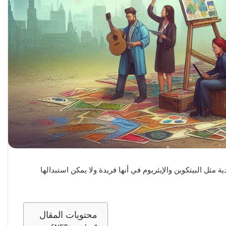
 التي تعتمد على تقنية البلوكشين. تختلف NFTs عن العملات الرقمية التقليدية مثل البيتكوين والإيثريوم في أنها فريدة ولا يمكن استبدالها
محتويات المقال