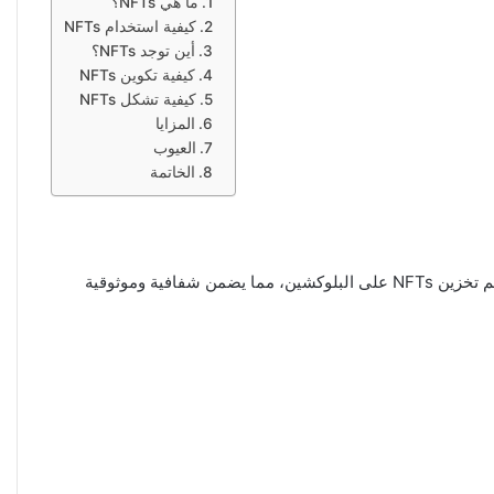
ما هي NFTs؟
كيفية استخدام NFTs
أين توجد NFTs؟
كيفية تكوين NFTs
كيفية تشكل NFTs
المزايا
العيوب
الخاتمة
هي رموز رقمية تمثل ملكية فريدة لأصل معين. يمكن أن تكون هذه الأصول أي شيء من الأعمال الفنية الرقمية إلى التذاكر الذكية للأحداث. يتم تخزين NFTs على البلوكشين، مما يضمن شفافية وموثوقية