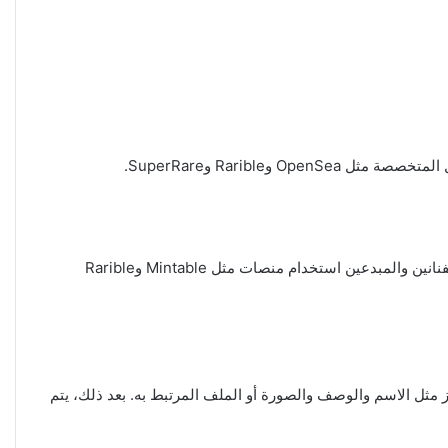
يتم تكوين NFTs باستخدام العقود الذكية على البلوكشين. يتطلب ذلك إنشاء رمز فريد يمثل الأصل الرقمي وتسجيله على البلوكشين. يمكن للفنانين والمبدعين استخدام منصات مثل Mintable وRarible
ك تحديد خصائص الرمز مثل الاسم والوصف والصورة أو الملف المرتبط به. بعد ذلك، يتم