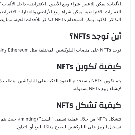
الألعاب: يمكن للاعبين شراء وبيع الأصول الافتراضية داخل الألعاب كـ FTs
العقارات الافتراضية: يمكن شراء وبيع الأراضي والعقارات الافتراضية في
التذاكر الذكية: يمكن استخدام NFTs كتذاكر للأحداث الحية، مما يضمن عدم التزوير وسهولة التحقق من الملكية.
أين توجد NFTs؟
توجد NFTs على منصات البلوكشين المختلفة مثل Ethereum وBinance Smart Chain وFlow. يمكن شراء وبيع NFTs على منصات التداول المتخصصة مثل OpenSea وRarible وSuperRare.
كيفية تكوين NFTs
لإنشاء وبيع NFTs بسهولة.
كيفية تشكل NFTs
تتشكل NFTs من 
تسجيل الرمز على البلوكشين ليصبح متاحًا للبيع أو التداول.