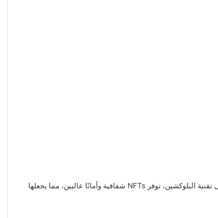
تعتبر NFTs واحدة من الابتكارات الرائدة في عالم الكريبتو، حيث تتيح للمبدعين والمستخدمين تحقيق قيمة من الأصول الرقمية الفريدة. بفضل تقنية البلوكشين، توفر NFTs شفافية وأمانًا عاليين، مما يجعلها