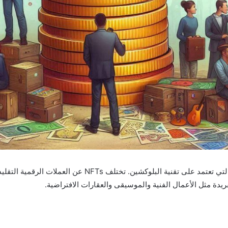
الرموز غير القابلة للاستبدال (NFTs) هي نوع من الأصول الرقمية
فريدة مثل الأعمال الفنية والموسيقى والعقارات الافتراضية.