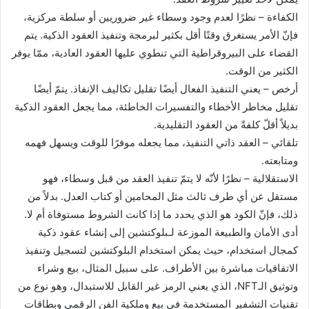
الكفاءة – نظرًا لعدم وجود وسطاء غير ضروريين أو سلطة مركزية،
فإنّ الأمر يستغرق وقتًا أقل بكثير لبرمجة وتنفيذ العقود الذكية. يتم
القضاء على البيروقراطية التي تنطوي عليها العقود العادية، ممّا يوفر
الكثير من الوقت.
أرخص – يعني التنفيذ الفعال أيضًا تقليل تكاليف الإنفاذ. يتمّ أيضًا
تقليل مخاطر الأخطاء والتفسيرات الخاطئة، مما يجعل العقود الذكية
بديلاً أقلّ كلفةً من العقود التقليدية.
تلقائي – العقد ذاتي التنفيذ، مما يجعله موفرًا للوقت ويسهل فهمه
ومتابعته.
الاستقلالية – نظرًا لأنّه لا يتمّ تنفيذ العقد من قبل وسطاء، فهو
مستقل عن أي طرف ثالث مثل المحامين أو كتاب العدل. بدلاً من
ذلك، فإنّ الكود هو الذي يحدد ما إذا كانت الشروط مستوفاة أم لا.
أدى الأمان والطبيعة الموزعة لـبلوكتشين إلى إنشاء عقود ذكية
كمجال استخدام، حيث يمكن استخدام البلوكتشين لتسجيل وتنفيذ
الاتفاقيات مباشرة بين الأطراف. على سبيل المثال، بيع وشراء
وتوثيق الـNFT، الذي يعني الرمز غير القابل للاستبدال، وهو نوع من
تقنيات التشفير المستخدمة في بيع وملكية الفن الرقمي وبطاقات