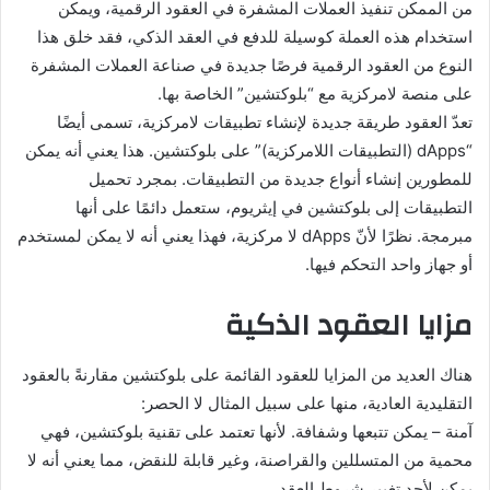
من الممكن تنفيذ العملات المشفرة في العقود الرقمية، ويمكن
استخدام هذه العملة كوسيلة للدفع في العقد الذكي، فقد خلق هذا
النوع من العقود الرقمية فرصًا جديدة في صناعة العملات المشفرة
على منصة لامركزية مع “بلوكتشين” الخاصة بها.
تعدّ العقود طريقة جديدة لإنشاء تطبيقات لامركزية، تسمى أيضًا
“dApps (التطبيقات اللامركزية)” على بلوكتشين. هذا يعني أنه يمكن
للمطورين إنشاء أنواع جديدة من التطبيقات. بمجرد تحميل
التطبيقات إلى بلوكتشين في إيثريوم، ستعمل دائمًا على أنها
مبرمجة. نظرًا لأنّ dApps لا مركزية، فهذا يعني أنه لا يمكن لمستخدم
أو جهاز واحد التحكم فيها.
مزايا العقود الذكية
هناك العديد من المزايا للعقود القائمة على بلوكتشين مقارنةً بالعقود
التقليدية العادية، منها على سبيل المثال لا الحصر:
آمنة – يمكن تتبعها وشفافة. لأنها تعتمد على تقنية بلوكتشين، فهي
محمية من المتسللين والقراصنة، وغير قابلة للنقض، مما يعني أنه لا
يمكن لأحد تغيير شروط العقد.