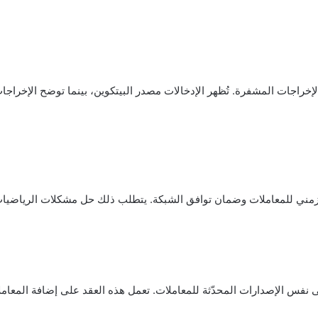
إخراجات المشفرة. تُظهر الإدخالات مصدر البيتكوين، بينما توضح الإخراجا
ين على عدد من العقد (nodes) التي تتفق على نفس الإصدارات المحدّثة للمعاملات. تعمل هذه الع