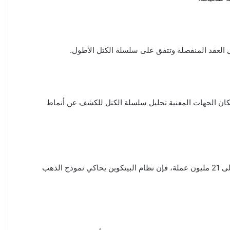
 العقد المنفصلة وتتفق على سلسلة الكتل الأطول.
إمكان الجهات المعنية تحليل سلسلة الكتل للكشف عن أنماط
تناقش الورقة البيضاء كيف يمكن لنظام البيتكوين التعامل مع تضخم العملة والقيمة المتغيرة للبيتكوين. بما أن إجمالي عدد البيتكوين محدود إلى 21 مليون عملة، فإن نظام البيتكوين يحاكي نموذج الذهب