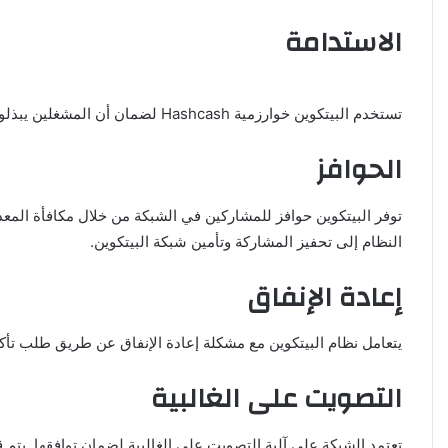
الاستدامة
تستخدم البيتكوين خوارزمية Hashcash لضمان أن المشغلين يبذلون جهداً معيناً عند إضافة الكتل الجديدة. يتم منح المعدنين (miners) مكافأة على جهودهم في شكل عملات بيتكوين جديدة ورسوم المعاملات.
الحوافز
توفر البيتكوين حوافز للمشاركين في الشبكة من خلال مكافأة المعد
النظام إلى تحفيز المشاركة وتأمين شبكة البيتكوين.
إعادة الإنفاق
يتعامل نظام البيتكوين مع مشكلة إعادة الإنفاق عن طريق طلب تأك
التصويت على الغالبية
تعتمد الشبكة على آلية التصويت على الغالبية لضمان توافقها. يت