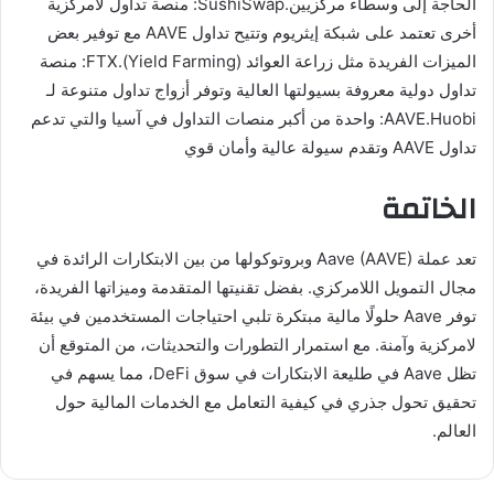
الحاجة إلى وسطاء مركزيين.SushiSwap: منصة تداول لامركزية
أخرى تعتمد على شبكة إيثريوم وتتيح تداول AAVE مع توفير بعض
الميزات الفريدة مثل زراعة العوائد (Yield Farming).FTX: منصة
تداول دولية معروفة بسيولتها العالية وتوفر أزواج تداول متنوعة لـ
AAVE.Huobi: واحدة من أكبر منصات التداول في آسيا والتي تدعم
تداول AAVE وتقدم سيولة عالية وأمان قوي
الخاتمة
تعد عملة Aave (AAVE) وبروتوكولها من بين الابتكارات الرائدة في
مجال التمويل اللامركزي. بفضل تقنيتها المتقدمة وميزاتها الفريدة،
توفر Aave حلولًا مالية مبتكرة تلبي احتياجات المستخدمين في بيئة
لامركزية وآمنة. مع استمرار التطورات والتحديثات، من المتوقع أن
تظل Aave في طليعة الابتكارات في سوق DeFi، مما يسهم في
تحقيق تحول جذري في كيفية التعامل مع الخدمات المالية حول
العالم.