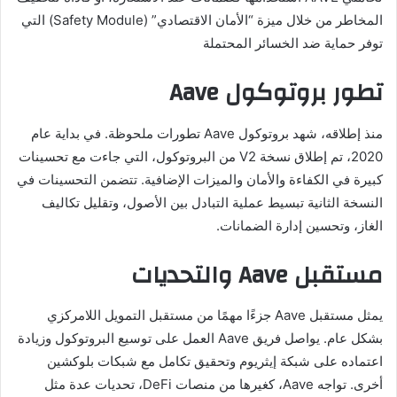
المخاطر من خلال ميزة “الأمان الاقتصادي” (Safety Module) التي
توفر حماية ضد الخسائر المحتملة
تطور بروتوكول Aave
منذ إطلاقه، شهد بروتوكول Aave تطورات ملحوظة. في بداية عام
2020، تم إطلاق نسخة V2 من البروتوكول، التي جاءت مع تحسينات
كبيرة في الكفاءة والأمان والميزات الإضافية. تتضمن التحسينات في
النسخة الثانية تبسيط عملية التبادل بين الأصول، وتقليل تكاليف
الغاز، وتحسين إدارة الضمانات.
مستقبل Aave والتحديات
يمثل مستقبل Aave جزءًا مهمًا من مستقبل التمويل اللامركزي
بشكل عام. يواصل فريق Aave العمل على توسيع البروتوكول وزيادة
اعتماده على شبكة إيثريوم وتحقيق تكامل مع شبكات بلوكشين
أخرى. تواجه Aave، كغيرها من منصات DeFi، تحديات عدة مثل