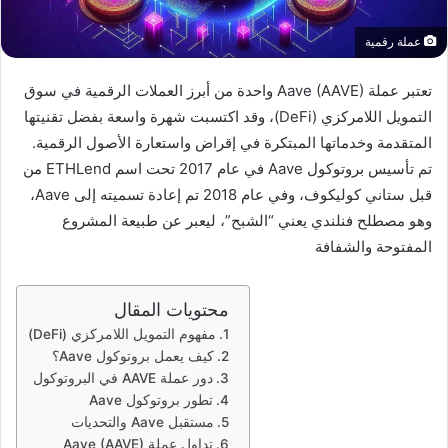
عملة رقمية
تعتبر عملة Aave (AAVE) واحدة من أبرز العملات الرقمية في سوق
التمويل اللامركزي (DeFi)، وقد اكتسبت شهرة واسعة بفضل تقنيتها
المتقدمة وخدماتها المبتكرة في إقراض واستعارة الأصول الرقمية.
تم تأسيس بروتوكول Aave في عام 2017 تحت اسم ETHLend من
قبل ستاني كوليكوف، وفي عام 2018 تم إعادة تسميته إلى Aave،
وهو مصطلح فنلندي يعني “الشبح”، ليعبر عن طبيعة المشروع
المفتوحة والشفافة
محتويات المقال
مفهوم التمويل اللامركزي (DeFi)
كيف يعمل بروتوكول Aave؟
دور عملة AAVE في البروتوكول
تطور بروتوكول Aave
مستقبل Aave والتحديات
تداول عملة Aave (AAVE)