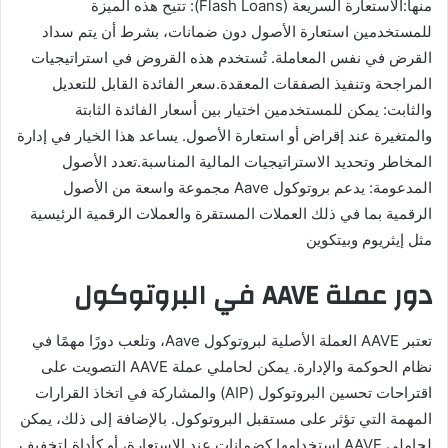
منها:الاستعارة السريعة (Flash Loans): تتيح هذه الميزة
للمستخدمين استعارة الأصول دون ضمانات، بشرط أن يتم سداد
القرض في نفس المعاملة. تُستخدم هذه القروض في استراتيجيات
المراجحة وتنفيذ الصفقات المعقدة.سعر الفائدة القابل للتعديل
والثابت: يمكن للمستخدمين اختيار بين أسعار الفائدة الثابتة
والمتغيرة عند إقراض أو استعارة الأصول. يساعد هذا الخيار في إدارة
المخاطر وتحديد الاستراتيجيات المالية المناسبة.تعدد الأصول
المدعومة: يدعم بروتوكول Aave مجموعة واسعة من الأصول
الرقمية بما في ذلك العملات المستقرة والعملات الرقمية الرئيسية
مثل إيثريوم وبيتكوين
دور عملة AAVE في البروتوكول
تعتبر AAVE العملة الأصلية لبروتوكول Aave، وتلعب دورًا مهمًا في
نظام الحوكمة والإدارة. يمكن لحاملي عملة AAVE التصويت على
اقتراحات تحسين البروتوكول (AIP) والمشاركة في اتخاذ القرارات
المهمة التي تؤثر على مستقبل البروتوكول. بالإضافة إلى ذلك، يمكن
لحاملي AAVE استخدامها كضمانات عند الاستعارة، أو كأداة لتخفيف