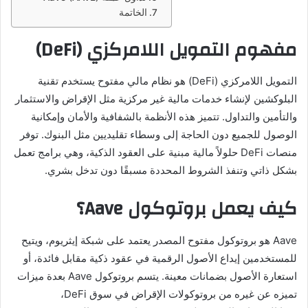
الخاتمة
مفهوم التمويل اللامركزي (DeFi)
التمويل اللامركزي (DeFi) هو نظام مالي مفتوح يستخدم تقنية
البلوكشين لإنشاء خدمات مالية غير مركزية مثل الإقراض والاستثمار
والتأمين والتداول. تتميز هذه الأنظمة بالشفافية والأمان وإمكانية
الوصول للجميع دون الحاجة إلى وسطاء تقليديين مثل البنوك. توفر
منصات DeFi حلولاً مالية مبنية على العقود الذكية، وهي برامج تعمل
بشكل ذاتي وتنفذ الشروط المحددة مسبقًا دون تدخل بشري.
كيف يعمل بروتوكول Aave؟
Aave هو بروتوكول مفتوح المصدر يعتمد على شبكة إيثريوم، ويتيح
للمستخدمين إيداع الأصول الرقمية في عقود ذكية مقابل فائدة، أو
استعارة الأصول بضمانات معينة. يتسم بروتوكول Aave بعدة ميزات
تميزه عن غيره من بروتوكولات الإقراض في سوق DeFi،