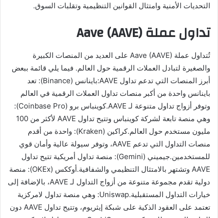
التحديات الأمنية وامتثال القوانين التنظيمية وتقلبات السوق.
تداول عملة Aave (AAVE)
تُتداول عملة Aave (AAVE) على العديد من المنصات الكبيرة
والصغيرة لتبادل العملات الرقمية حول العالم. فيما يلي قائمة ببعض
أبرز المنصات التي تدعم تداول AAVE:باينانس (Binance): تعد
باينانس واحدة من أكبر منصات تداول العملات الرقمية في العالم
وتوفر أزواج تداول متنوعة لـ AAVE.كوينباس برو (Coinbase Pro):
وهي منصة تابعة لشركة كوينباس وتتيح تداول AAVE لأكثر من 100
مليون مستخدم حول العالم.كراكين (Kraken): واحدة من أقدم
منصات التداول التي تدعم AAVE، وتوفر سيولة عالية وأمان قوي
للمستخدمين.جيميني (Gemini): منصة تداول أمريكية تتيح تداول
AAVE وتشتهر بالامتثال التنظيمي والشفافية.أوككس (OKEx): منصة
دولية تقدم مجموعة متنوعة من أزواج التداول لـ AAVE، بالإضافة إلى
خيارات التداول المستقبلية.Uniswap: وهي منصة تداول لامركزية
تعتمد على العقود الذكية على شبكة إيثريوم، وتتيح تداول AAVE دون